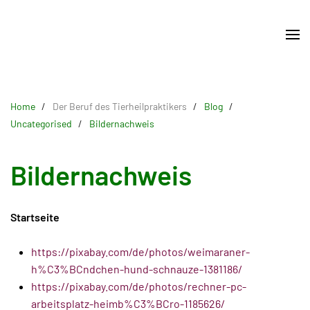
Skip
to
main
content
Home
Der Beruf des Tierheilpraktikers
Blog
Uncategorised
Bildernachweis
Bildernachweis
Startseite
https://pixabay.com/de/photos/weimaraner-
h%C3%BCndchen-hund-schnauze-1381186/
https://pixabay.com/de/photos/rechner-pc-
arbeitsplatz-heimb%C3%BCro-1185626/