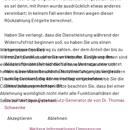
es sei denn, mit Ihnen wurde ausdrücklich etwas anderes
vereinbart; in keinem Fall werden Ihnen wegen dieser
Rückzahlung Entgelte berechnet.
Haben Sie verlangt, dass die Dienstleistung während der
Widerrufsfrist beginnen soll, so haben Sie uns einen
angemessenen Betrag zu zahlen, der dem Anteil der bis zu
Wir benutzen Cookies
dem Zeitpunkt, zu dem Sie uns von der Ausübung des
Wir nutzen Cookies auf unserer Website. Einige von ihnen sind
Widerrufsrechts hinsichtlich dieses Vertrags unterrichtet
essenziell für den Betrieb der Seite, während andere uns
haben, bereits erbrachten Dienstleistungen im Vergleich
helfen, diese Website und die Nutzererfahrung zu verbessern
zum Gesamtumfang der im Vertrag vorgesehenen
(Tracking Cookies). Sie können selbst entscheiden, ob Sie die
Dienstleistungen entspricht.
Cookies zulassen möchten. Bitte beachten Sie, dass bei einer
Ablehnung womöglich nicht mehr alle Funktionalitäten der
Erstellt mit dem Datenschutz-Generator.de von Dr. Thomas
Seite zur Verfügung stehen.
Schwenke
Akzeptieren
Ablehnen
Weitere Informationen
|
Impressum