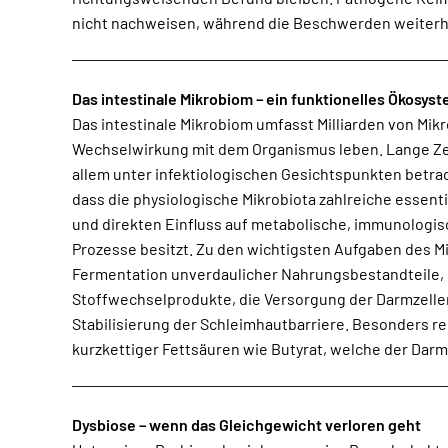
nicht nachweisen, während die Beschwerden weiterhi
Das intestinale Mikrobiom – ein funktionelles Ökosys
Das intestinale Mikrobiom umfasst Milliarden von Mik
Gleichzeitig fungiert die physiologische Darmflo
Wechselwirkung mit dem Organismus leben. Lange Zei
gegenüber pathogenen Mikroorganismen und be
allem unter infektiologischen Gesichtspunkten betrac
Immunantwort. Die Zusammensetzung des Mikrobioms
dass die physiologische Mikrobiota zahlreiche essen
Faktoren beeinflusst. Fütterung, Haltung
und direkten Einfluss auf metabolische, immunologi
Medikamentengaben, Umweltfaktoren und chronische
Prozesse besitzt. Zu den wichtigsten Aufgaben des M
können das bakterielle Gleichgewicht nachhaltig veränder
Fermentation unverdaulicher Nahrungsbestandteile, d
Tiere reagieren häufig sensibel auf abrupte 
Stoffwechselprodukte, die Versorgung der Darmzellen
antibiotische Therapien. Dysbiosen entstehen deshalb 
Stabilisierung der Schleimhautbarriere. Besonders rel
kurzkettiger Fettsäuren wie Butyrat, welche der Dar
Dysbiose – wenn das Gleichgewicht verloren geht