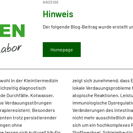
ANZEIGE
Hinweis
Der folgende Blog-Beitrag wurde erstellt u
Homepage
ohl in der Kleintiermedizin
intestinaltraktes weit über
eichzeitig diagnostisch
ut- und Fellprobleme,
de Durchfälle, Kotwasser,
 Entzündungsprozesse oder
use Verdauungsstörungen
ger im Zusammenhang mit
erapieresistent. Besonders
er Darm wird heute deshalb
ienten trotz persistierender
anden. Vielmehr handelt es
ungen ohne
erbindung zu
lassen sich kulturell häufig
unktion. Im Zentrum dieser