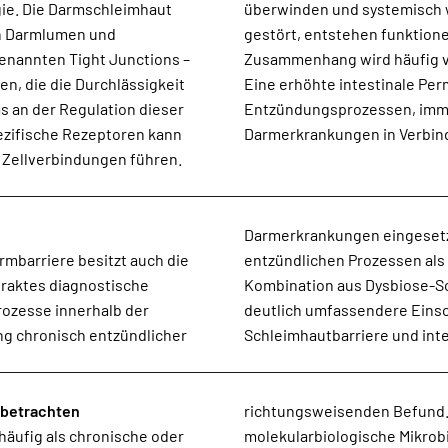
ie. Die Darmschleimhaut
ight Junctions dauerhaft
en Darmlumen und
barriere. In diesem
genannten Tight Junctions –
-Gut-Syndrom gesprochen.
n, die die Durchlässigkeit
nehmend mit chronischen
as an der Regulation dieser
tionen und funktionellen
pezifische Rezeptoren kann
Darmerkrankungen in Verbin
r Zellverbindungen führen.
Darmerkrankungen eingesetz
rmbarriere besitzt auch die
rkrankungen auftreten. Die
ltraktes diagnostische
n ermöglicht daher eine
Prozesse innerhalb der
iomzusammensetzung,
g chronisch entzündlicher
Schleimhautbarriere und inte
 betrachten
richtungsweisenden Befund. 
häufig als chronische oder
 Hinweise auf funktionelle