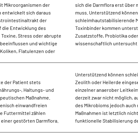
mit Mikroorganismen der
sich die Darmflora erst übe
 entwickelt sich daraus
muss. Unterstützend können 
trointestinaltrakt der
schleimhautstabilisierende
f die Entwicklung des
Toxinbinder kommen unterstü
Toxine, Stress oder abrupte
Zusatzstoffe, Probiotika ode
 beeinflussen und wichtige
wissenschaftlich untersucht u
Koliken, Flatulenzen oder
Unterstützend können schle
e der Patient stets
te Supplementierung
rnährungs-, Haltungs- und
ausnitzii oder Blautia ist
rapeutischen Maßnahme.
chselwirkungen innerhalb
enisch einwandfreien
. Ziel therapeutischer
e Futtermittel zählen
zelne Keime, sondern die
einer gestörten Darmflora.
funktionelle Stabilisierung 