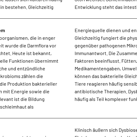
n bestehen. Gleichzeitig
Entwicklung steht das intest
tem
Energiequelle dienen und e
roorganismen, die in enger
ra als Schutzmechanismus
t wurde die Darmflora vor
einflusst die mukosale
htet. Heute ist bekannt,
 wird durch zahlreiche
tielle Funktionen übernimmt
sbedingungen, Stress,
sche und entzündliche
 Entzündungsprozesse
ikrobioms zählen die
n. Gerade empfindliche
ie Produktion bakterieller
Futterumstellungen oder
 mit Energie sowie die
selten isoliert, sondern
evant ist die Bildung
häufig als Teil komplexer fu
mschleimhaut als
Klinisch äußern sich Dysbios