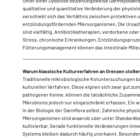
Unter einer Dysbiose beziehungsweise Darmdysbakte
Flatulenzen, chronische Verdauungsstörungen oder we
qualitative und quantitative Veränderung der physiol
gehören ebenso dazu wie Haut- und Fellprobleme, at
verschiebt sich das Verhältnis zwischen protektiven u
eine erhöhte allgemeine Entzündungsbereitschaft. Gerade diese V
entzündungsfördernden Mikroorganismen. Die Ursac
erklärt, weshalb Dysbiosen diagnostisch lange un
sind vielfältig. Antibiotikatherapien, verdorbene oder
entsteht kein eindeutiges Leitsymptom, sonde
Stress, chronische Erkrankungen, Entzündungsproze
Fütterungsmanagement können das intestinale Milieu
Warum klassische Kulturverfahren an Grenzen stoße
Traditionelle mikrobiologische Kotuntersuchungen b
Darmflora-Screens trotz deutlicher klinisc
kulturellen Verfahren. Diese eignen sich zwar gut z
richtungsweisenden Befund bleiben. Moderne molekula
pathogener Keime, können die tatsächliche Zusamme
ermöglichen dagegen eine deutlich umfassendere An
Mikrobioms jedoch nur eingeschränkt erfassen. Ein we
Mithilfe spezieller PCR- oder Sequenzierungsve
in der Biologie der Darmflora selbst. Zahlreiche physi
kultivierbare oder anaerobe Mikroorganismen erfasst werde
Mikroorganismen sind anaerob oder unter Standardb
mikrobiellen Zusammensetzung lassen sich dadurch wes
kultivierbar. Gerade funktionelle Veränderungen inne
Systems bleiben dadurch häufig unerkannt. Besonder