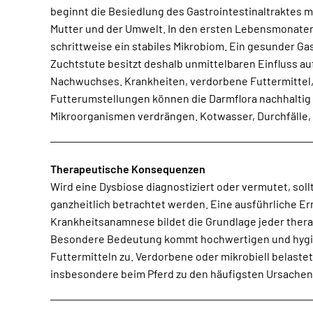
beginnt die Besiedlung des Gastrointestinaltraktes 
Mutter und der Umwelt. In den ersten Lebensmonaten
schrittweise ein stabiles Mikrobiom. Ein gesunder Gas
Zuchtstute besitzt deshalb unmittelbaren Einfluss au
Nachwuchses. Krankheiten, verdorbene Futtermittel, 
Futterumstellungen können die Darmflora nachhaltig
Mikroorganismen verdrängen. Kotwasser, Durchfälle, 
Therapeutische Konsequenzen
Wird eine Dysbiose diagnostiziert oder vermutet, sollt
Zeolith oder Heilerde eingesetzt werden. Eine direk
ganzheitlich betrachtet werden. Eine ausführliche E
einzelner anaerober Leitkeime wie Faecalibacterium pr
Krankheitsanamnese bildet die Grundlage jeder the
derzeit zwar nicht möglich, aufgrund der komplexen We
Besondere Bedeutung kommt hochwertigen und hygi
des Mikrobioms jedoch auch nicht zwingend erforderlich
Futtermitteln zu. Verdorbene oder mikrobiell belastet
Maßnahmen ist letztlich nicht der isolierte Eingriff in ein
insbesondere beim Pferd zu den häufigsten Ursachen 