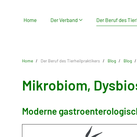
Skip
Home
Der Verband
Der Beruf des Tier
to
main
content
Home
Der Beruf des Tierheilpraktikers
Blog
Blog
Mikrobiom, Dysbio
Moderne gastroenterologisch