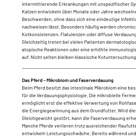
intermittierende Erkrankungen mit unspezifischer S
Veränderungen innerhalb des Darmmilieus lief
Katzen entwickeln über Monate oder Jahre wechselnd
entzündlichen Darmerkrankungen, Verdacht auf erhöhte int
Beschwerden, ohne dass sich eine eindeutige infekti
oder nach Antibiosen kann die Kombination aus Dysbiose-
nachweisen lässt. Besonders häufig werden chronisc
Calprotectin wertvolle Zusatzinformationen
Kotkonsistenzen, Flatulenzen oder diffuse Verdauu
Kleintiergastroenterologie betrachtet den Dar
Gleichzeitig treten bei vielen Patienten dermatologi
immunologisches Schlüsselorgan, dessen funktionelle St
atopische Reaktionen oder eine erhöhte immunologi
auf. Nicht selten bleiben klassische Kotuntersuchun
Das Pferd – Mikrobiom und Faserverdauung
Beim Pferd besitzt das intestinale Mikrobiom eine b
hinaus werden Zusammenhänge zwischen Darmgesund
für die Verdauungsphysiologie. Die mikrobielle Ferm
Verhalten und allgemeinem Wohlbefinden zunehmend disk
ermöglicht erst die effektive Verwertung von Rohfas
Frühjahr und Herbst kann der Weidegang bei empfindli
die Energiegewinnung aus dem Grundfutter. Wird die
Fruktan- und Eiweißgehalte das Darmmikrobiom beeinf
Gleichgewicht gestört, kann die Faserverdauung erhe
Manche Pferde verlieren trotz ausreichender Raufut
entwickeln Leistungsschwäche. Bereits während und 