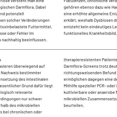
riose versteht man eine
chselnde Kotkonsistenzen
ogischen Darmflora. Dabei
opische Symptomatik oder
nd potenziell
ielschichtigkeit
hen solcher Veränderungen
terschätzt wurden. Häufig
 toxinbelastete Futtermittel,
rn ein multifaktorielles
sse oder Fehler im
funktionelles Krankheitsbild.
 nachhaltig beeinflussen.
n
therapieresistenten Patient
asieren überwiegend auf
her Symptomatik ohne
um Nachweis bestimmter
rbiologische Verfahren
nsetzung des intestinalen
alyse des Darmmikrobioms.
sentlicher Grund dafür liegt
rfahren können auch schwer
ologisch relevante
n. Veränderungen der
edingungen nur schwer
entlich differenzierter
rhalb des mikrobiellen
beurteilen.
s bei chronischen oder