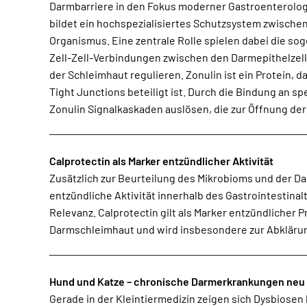
Darmbarriere in den Fokus moderner Gastroenterolog
überwinden und systemisch wirksam werden. Sind die T
bildet ein hochspezialisiertes Schutzsystem zwisch
gestört, entstehen funktionelle „Lücken“ innerhalb der Darm
Organismus. Eine zentrale Rolle spielen dabei die so
Zusammenhang wird häufig vom sogenannten Leaky
Zell-Zell-Verbindungen zwischen den Darmepithelzelle
Eine erhöhte intestinale Permeabilität wird zu
der Schleimhaut regulieren. Zonulin ist ein Protein, d
Entzündungsprozessen, immunologischen Dysregula
Tight Junctions beteiligt ist. Durch die Bindung an s
Zonulin Signalkaskaden auslösen, die zur Öffnung de
Calprotectin als Marker entzündlicher Aktivität
Zusätzlich zur Beurteilung des Mikrobioms und der Da
entzündlichen Prozessen als auch bei akuten Darme
entzündliche Aktivität innerhalb des Gastrointestina
Kombination aus Dysbiose-Screen, Zonulin und Calprotecti
Relevanz. Calprotectin gilt als Marker entzündlicher 
deutlich umfassendere Einschätzung von Mikrob
Darmschleimhaut und wird insbesondere zur Abklärun
Hund und Katze – chronische Darmerkrankungen neu
Gerade in der Kleintiermedizin zeigen sich Dysbiosen 
molekularbiologische Mikrobiomdiagnostik zusätzliche