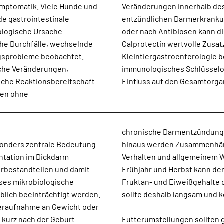
ymptomatik. Viele Hunde und
ern. Auch bei chronisch
e gastrointestinale
estinale Permeabilität
ologische Ursache
Screen, Zonulin und
he Durchfälle, wechselnde
 liefern. Die moderne
ngsprobleme beobachtet.
m heute zunehmend als
sche Veränderungen,
abilität erheblichen
sche Reaktionsbereitschaft
Einfluss auf den Gesamtorga
gen ohne
chronische Darmentzündunge
esonders zentrale Bedeutung
heit, Stressverarbeitung,
entation im Dickdarm
utiert. Besonders im
erbestandteilen und damit
chen Pferden durch erhöhte
ses mikrobiologische
lussen. Die Anweidung
blich beeinträchtigt werden.
sollte deshalb langsam und ko
teraufnahme an Gewicht oder
kurz nach der Geburt
Futterumstellungen sollten 