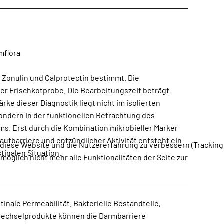
mflora
 Zonulin und Calprotectin bestimmt. Die
er Frischkotprobe. Die Bearbeitungszeit beträgt
ärke dieser Diagnostik liegt nicht im isolierten
ondern in der funktionellen Betrachtung des
s. Erst durch die Kombination mikrobieller Marker
utbarriere und entzündlicher Aktivität entsteht ein
, diese Website und die Nutzererfahrung zu verbessern (Tracking
tinalen Situation.
öglich nicht mehr alle Funktionalitäten der Seite zur
tinale Permeabilität. Bakterielle Bestandteile,