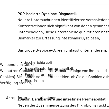
PCR-basierte Dysbiose-Diagnostik
Neuere Untersuchungen identifizierten verschiedene
Konzentrationen sich signifikant von denen gesunde
unterscheiden. Diese Unterschiede qualifizieren be
Biomarker zur Erfassung intestinaler Dysbiosen.
Das große Dysbiose-Screen umfasst unter anderem:
Escherichia coli
Wir benutzen Cookies
Faecalibacterium prausnitzii
Wir nutzen Cookies auf unserer Website. Einige von ihnen sind 
Fusobacteria spp.
Cookies). Sie können selbst entscheiden, ob Sie die Cookies zul
Blautia spp.
Verfügung stehen.
Akzeptieren
Ablehnen
Zonulin, Darmbarriere und intestinale Permeabilität
Neben der Zusammensetzung des Mikrobioms rückt zu
Antigene, Toxine oder Stoffwechselprodukte 