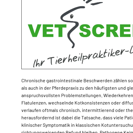
Chronische gastrointestinale Beschwerden zählen sow
zeigt sich zunehmend, dass Erkrankungen des Gastro
als auch in der Pferdepraxis zu den häufigsten und gl
lokale Verdauungsprobleme hinausreichen können. Ha
anspruchsvollsten Problemstellungen. Wiederkehren
atopische Reaktionen, Leistungsabfall, chronische
Flatulenzen, wechselnde Kotkonsistenzen oder diff
immunologische Dysregulationen werden immer häufi
verlaufen oftmals chronisch, intermittierend oder th
Veränderungen des intestinalen Milieus diskutiert. D
herausfordernd ist dabei die Tatsache, dass viele Pat
nicht mehr ausschließlich als Verdauungsorgan verst
klinischer Symptomatik in klassischen Kotuntersuch
sich um ein hochkomplexes Regulationssystem mit enger V
richtungsweisenden Befund bleiben. Pathogene Keime 
Stoffwechsel, Schleimhautintegrität und Immunf