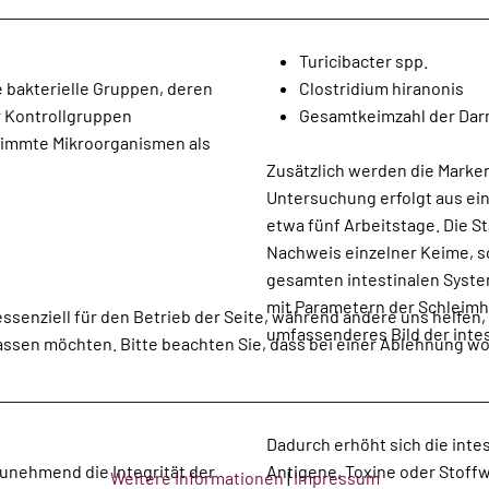
Turicibacter spp.
 bakterielle Gruppen, deren
Clostridium hiranonis
r Kontrollgruppen
Gesamtkeimzahl der Dar
stimmte Mikroorganismen als
Zusätzlich werden die Marker
Untersuchung erfolgt aus ein
etwa fünf Arbeitstage. Die St
Nachweis einzelner Keime, s
gesamten intestinalen System
mit Parametern der Schleimha
essenziell für den Betrieb der Seite, während andere uns helfen
umfassenderes Bild der intes
assen möchten. Bitte beachten Sie, dass bei einer Ablehnung wom
Dadurch erhöht sich die intes
nehmend die Integrität der
können die Darmbarriere
Weitere Informationen
|
Impressum