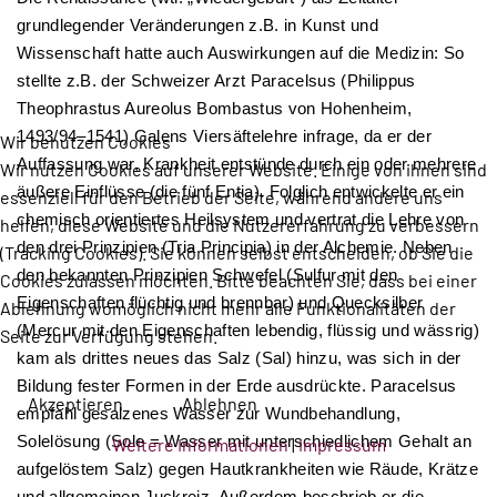
grundlegender Veränderungen z.B. in Kunst und
Wissenschaft hatte auch Auswirkungen auf die Medizin: So
stellte z.B. der Schweizer Arzt Paracelsus (Philippus
Theophrastus Aureolus Bombastus von Hohenheim,
1493/94–1541) Galens Viersäftelehre infrage, da er der
Wir benutzen Cookies
Auffassung war, Krankheit entstünde durch ein oder mehrere
Wir nutzen Cookies auf unserer Website. Einige von ihnen sind
äußere Einflüsse (die fünf Entia). Folglich entwickelte er ein
essenziell für den Betrieb der Seite, während andere uns
chemisch orientiertes Heilsystem und vertrat die Lehre von
helfen, diese Website und die Nutzererfahrung zu verbessern
den drei Prinzipien (Tria Principia) in der Alchemie. Neben
(Tracking Cookies). Sie können selbst entscheiden, ob Sie die
den bekannten Prinzipien Schwefel (Sulfur mit den
Cookies zulassen möchten. Bitte beachten Sie, dass bei einer
Eigenschaften flüchtig und brennbar) und Quecksilber
Ablehnung womöglich nicht mehr alle Funktionalitäten der
(Mercur mit den Eigenschaften lebendig, flüssig und wässrig)
Seite zur Verfügung stehen.
kam als drittes neues das Salz (Sal) hinzu, was sich in der
Bildung fester Formen in der Erde ausdrückte. Paracelsus
Akzeptieren
Ablehnen
empfahl gesalzenes Wasser zur Wundbehandlung,
Solelösung (Sole = Wasser mit unterschiedlichem Gehalt an
Weitere Informationen
|
Impressum
aufgelöstem Salz) gegen Hautkrankheiten wie Räude, Krätze
und allgemeinen Juckreiz. Außerdem beschrieb er die