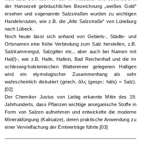
der Hansezeit gebräuchlichen Bezeichnung „weißes Gold“
ersehen und sogenannte Salzstraßen wurden zu wichtigen
Handelsrouten, wie z.B. die „Alte Salzstraße“ von Lüneburg
nach Lübeck.
Noch heute lässt sich anhand von Gebiets-, Städte- und
Ortsnamen eine frühe Verbindung zum Salz herstellen, z.B.
Salzkammergut, Salzgitter etc., aber auch bei Namen mit
Hal(l)-, wie z.B. Halle, Hallein, Bad Reichenhall und die im
schleswig-holsteinischen Wattenmeer gelegenen Halligen
wird ein etymologischer Zusammenhang als sehr
wahrscheinlich diskutiert (griech. ἅλς (gespr.: háls) = Salz).
[02]
Der Chemiker Justus von Liebig erkannte Mitte des 19.
Jahrhunderts, dass Pflanzen wichtige anorganische Stoffe in
Form von Salzen aufnehmen und entwickelte die moderne
Mineraldüngung (Kalisalze), deren praktische Anwendung zu
einer Vervielfachung der Ernteerträge führte.[03]