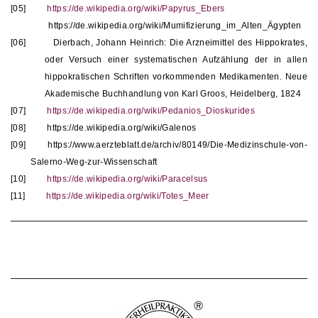
[05]
https://de.wikipedia.org/wiki/Papyrus_Ebers
https://de.wikipedia.org/wiki/Mumifizierung_im_Alten_Ägypten
[06]
Dierbach, Johann Heinrich: Die Arzneimittel des Hippokrates,
oder Versuch einer systematischen Aufzählung der in allen
hippokratischen Schriften vorkommenden Medikamenten. Neue
Akademische Buchhandlung von Karl Groos, Heidelberg, 1824
[07]
https://de.wikipedia.org/wiki/Pedanios_Dioskurides
[08]
https://de.wikipedia.org/wiki/Galenos
[09]
https://www.aerzteblatt.de/archiv/80149/Die-Medizinschule-von-
Salerno-Weg-zur-Wissenschaft
[10]
https://de.wikipedia.org/wiki/Paracelsus
[11]
https://de.wikipedia.org/wiki/Totes_Meer