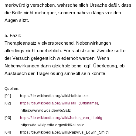
merkwürdig verschoben, wahrscheinlich Ursache dafür, dass
die Brille nicht mehr quer, sondern nahezu längs vor den
Augen sitzt.
5. Fazit:
Therapieansatz vielversprechend, Nebenwirkungen
allerdings nicht unerheblich. Für statistische Zwecke sollte
der Versuch gelegentlich wiederholt werden. Wenn
Nebenwirkungen dann gleichbleibend, ggf. Überlegung, ob
Austausch der Trägerlösung sinnvoll sein könnte.
Quellen:
[01]
https://de.wikipedia.org/wiki/Hallstattzeit
[02]
https://de.wikipedia.org/wiki/Hall_(Ortsname)
,
https://www.dwds.de/wb/Salz
[03]
https://de.wikipedia.org/wiki/Justus_von_Liebig
https://de.wikipedia.org/wiki/Kalisalz
[04]
https://de.wikipedia.org/wiki/Papyrus_Edwin_Smith