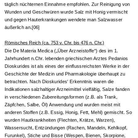
täglich nüchternen Einnahme empfohlen. Zur Reinigung von
Wunden und Geschwüren wurde Salz mit Honig vermischt
und gegen Hauterkrankungen wendete man Salzwasser
äußerlich an.[06]
Römisches Reich (ca. 753 v. Chr. bis 476 n. Chr.)
Die De Materia Medica („Über Arzneistoffe“) des im 1.
Jahrhundert n.Chr. lebenden griechischen Arztes Pedanios
Dioskurides ist als eines der einflussreichsten Werke in der
Geschichte der Medizin und Pharmakologie überhaupt zu
betrachten. Nach Dioskurides‘ Erkenntnis waren die
Indikationen salzhaltiger Arzneimittel vielfältig, Salze fanden
in verschiedenen Zubereitungsformen (z.B. als Trank,
Zäpfchen, Salbe, Öl) Anwendung und wurden meist mit
anderen Stoffen (z.B. Essig, Honig, Fett, Mehl) gemischt. So
wurden Hautkrankheiten (Flechten, Krätze, Warzen),
Wassersucht, Entzündungen (Rachen, Mandeln, Kehlkopf,
Furunkel), Stiche und Bisse (Wespen, Bienen, Skorpione,