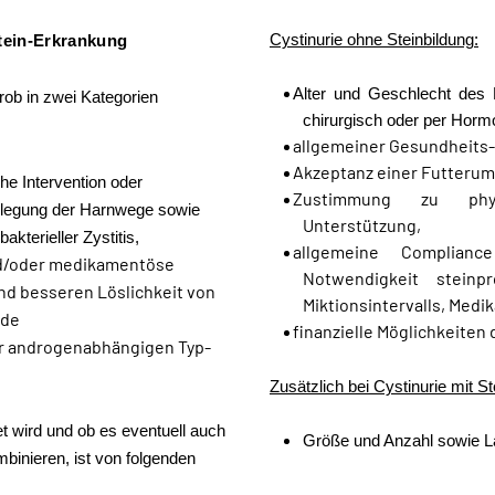
Cystinurie ohne Steinbildung:
stein-Erkrankung
Alter und Geschlecht des H
grob in zwei Kategorien
chirurgisch oder per Horm
allgemeiner Gesundheits-
Akzeptanz einer Futterums
he Intervention oder
Zustimmung zu phyto
erlegung der Harnwege sowie
Unterstützung,
kterieller Zystitis,
allgemeine Compliance
und/oder medikamentöse
Notwendigkeit steinp
d besseren Löslichkeit von
Miktionsintervalls, Med
nde
finanzielle Möglichkeiten
r androgenabhängigen Typ-
Zusätzlich bei Cystinurie mit St
 wird und ob es eventuell auch
Größe und Anzahl sowie L
mbinieren, ist von folgenden