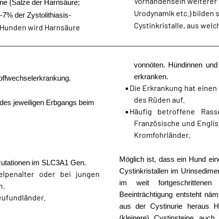
Vorhandensein weiterer u
ine (Salze der Harnsäure;
Urodynamik etc.) bilden 
-7% der Zystolithiasis-
Cystinkristalle, aus wel
 Hunden wird Harnsäure
vonnöten. Hündinnen und k
erkranken.
toffwechselerkrankung.
Die Erkrankung hat einen 
des Rüden auf.
 des jeweiligen Erbgangs beim
Häufig betroffene Rass
Französische und Englisc
Kromfohrländer.
Möglich ist, dass ein Hund ei
 Mutationen im SLC3A1 Gen.
Cystinkristallen im Urinsedime
elpenalter oder bei jungen
im weit fortgeschrittene
n.
Beeinträchtigung entsteht nä
eufundländer.
aus der Cystinurie heraus Ha
(kleinere) Cystinsteine auch