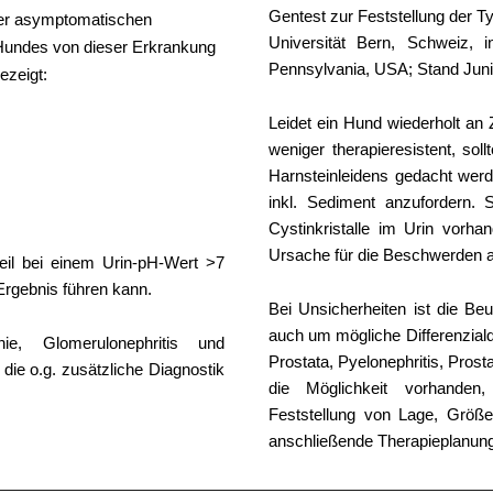
Gentest zur Feststellung der Ty
ner asymptomatischen
Universität Bern, Schweiz, i
s Hundes von dieser Erkrankung
Pennsylvania, USA; Stand Juni
ezeigt:
Leidet ein Hund wiederholt an 
weniger therapieresistent, sol
Harnsteinleidens gedacht werd
inkl. Sediment anzufordern.
Cystinkristalle im Urin vorha
Ursache für die Beschwerden
eil bei einem Urin-pH-Wert >7
 Ergebnis führen kann.
Bei Unsicherheiten ist die Beu
auch um mögliche Differenzial
, Glomerulonephritis und
Prostata, Pyelonephritis, Prostat
 die o.g. zusätzliche Diagnostik
die Möglichkeit vorhanden,
Feststellung von Lage, Größ
anschließende Therapieplanung ä