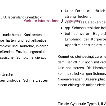
Urin: Farbe oft rötlich
streng riechend,
 u.U. lebenslang unentdeckt
Weitere Informationen
|
Impressum
vermehrtes Belecken der
ggf. Schmerzreaktion be
bei schwerer Beglei
tinurie heraus Konkremente in
Erhöhung der Körperte
se harten und scharfkantigen
Appetitminderung etc. 
rnblase und Harnröhre, in deren
ießenden Entzündungsreaktion
Kommt es steinbedingt zu eine
klassischen Symptome, die auch
dem Tier oft nur noch mit grö
Urin abzusetzen. Die Harnbla
kommt zu kolikartigen Schmer
er Unruhe
Nierenversagen, Blasenruptur),
ken und/oder Schmerzlauten
einem chirurgisch tätigen niede
Für die Cystinurie-Typen I, II