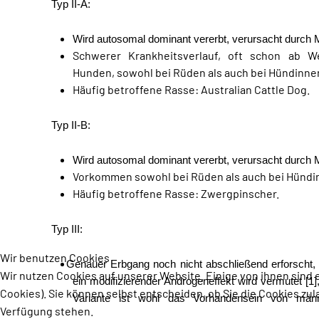
Typ II-A:
Wird autosomal dominant vererbt, verursacht durch
Schwerer Krankheitsverlauf, oft schon ab W
Hunden, sowohl bei Rüden als auch bei Hündinne
Häufig betroffene Rasse: Australian Cattle Dog.
Typ II-B:
Wird autosomal dominant vererbt, verursacht durch
Vorkommen sowohl bei Rüden als auch bei Hündi
Häufig betroffene Rasse: Zwergpinscher.
Typ III:
Wir benutzen Cookies
Genauer Erbgang noch nicht abschließend erforscht, 
Wir nutzen Cookies auf unserer Website. Einige von ihnen sind 
ein modifizierender Androgeneffekt wird vermutet [1],
Cookies). Sie können selbst entscheiden, ob Sie die Cookies zul
Variante ist wohl das Vorhandensein von männ
Verfügung stehen.