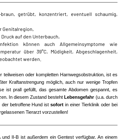
-braun, getrübt, konzentriert, eventuell schaumig,
 Genitalregion,
i Druck auf den Unterbauch,
tinfektion können auch Allgemeinsymptome wie
mperatur über 39°C, Müdigkeit, Abgeschlagenheit,
beobachtet werden.
r teilweisen oder kompletten Harnwegsobstruktion, ist es
ßter Kraftanstrengung möglich, auch nur wenige Tropfen
se ist prall gefüllt, das gesamte Abdomen gespannt, es
zen. In diesem Zustand besteht
Lebensgefahr
(u.a. durch
 der betroffene Hund ist
sofort
in einer Tierklinik oder bei
rgelassenen Tierarzt vorzustellen!
-A und II-B ist außerdem ein Gentest verfügbar. An einem