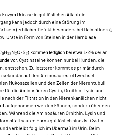
Enzym Uricase in gut lösliches Allantoin
gang kann jedoch durch eine Störung im
t sein (erblicher Defekt besonders bei Dalmatinern),
w. Urate in Form von Steinen in der Harnblase
C
H
N
O
S
) kommen lediglich bei etwa 1-2% der an
6
12
2
4
2
Cystinsteine können nur bei Hunden, die
Hunde vor.
n, entstehen. Zu letzterer kommt es primär durch
ch sekundär auf den Aminosäurestoffwechsel
nalen Mukosazellen und den Zellen der Nierentubuli
e für die Aminosäuren Cystin, Ornithin, Lysin und
ie nach der Filtration in den Nierenkanälchen nicht
slauf aufgenommen werden können, sondern über den
en. Während die Aminosäuren Ornithin, Lysin und
Normalfall sauren Harns gut löslich sind, ist Cystin
und verbleibt folglich im Übermaß im Urin. Beim