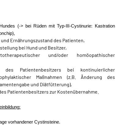
undes (-> bei Rüden mit Typ-III-Cystinurie: Kastration
onchip),
 und Ernährungszustand des Patienten,
tellung bei Hund und Besitzer,
therapeutischer und/oder homöopathischer
 des Patientenbesitzers bei kontinuierlicher
rophylaktischer Maßnahmen (z.B. Änderung des
ikamentengabe und Diätfütterung),
 des Patientenbesitzers zur Kostenübernahme.
einbildung:
age vorhandener Cystinsteine.