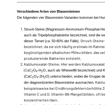
Verschiedene Arten von Blasensteinen
Die folgenden vier Blasenstein-Varianten kommen bei Hu
Struvit-Steine (Magnesium-Ammonium-Phosphat-H
auch als Tripelphosphatsteine bezeichnet, sind die w
Struvit-Steine
dieser Tierart (ca. 50-60% der Fälle).
bezeichnet, da sie sich häufig erstmals im Rahmen
begünstigenden alkalischen Milieu bilden, das se
produzierende Bakterien entsteht.
Kalziumoxalat-Steine: Hier werden Kalziumoxala
(CaC
O
-H
O, auch als Whewelllit bezeichnet) und 
2
4
2
(CaC
O
-2H
O) unterschieden, wobei die Gruppe d
2
4
2
Kalzi
der diagnostizierten Blasensteine ausmachen.
beispielsweise bei Ernährungsfehlern (erhöhte Z
Vitamin C und D, Vitamin-B6-Mangel) bilden, oft b
konzentrierten Harn.