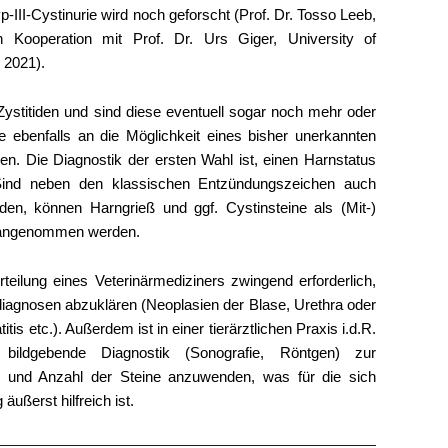
p-III-Cystinurie wird noch geforscht (Prof. Dr. Tosso Leeb,
n Kooperation mit Prof. Dr. Urs Giger, University of
 2021).
Zystitiden und sind diese eventuell sogar noch mehr oder
lte ebenfalls an die Möglichkeit eines bisher unerkannten
en. Die Diagnostik der ersten Wahl ist, einen Harnstatus
 Sind neben den klassischen Entzündungszeichen auch
nden, können Harngrieß und ggf. Cystinsteine als (Mit-)
 angenommen werden.
rteilung eines Veterinärmediziners zwingend erforderlich,
diagnosen abzuklären (Neoplasien der Blase, Urethra oder
itis etc.). Außerdem ist in einer tierärztlichen Praxis i.d.R.
 bildgebende Diagnostik (Sonografie, Röntgen) zur
e und Anzahl der Steine anzuwenden, was für die sich
ußerst hilfreich ist.