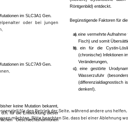
Röntgenbild) entdeckt.
 Mutationen im SLC3A1 Gen.
Begünstigende Faktoren für die 
elpenalter oder bei jungen
n.
a) eine vermehrte Aufnahme v
Fisch) und somit Übersätt
b) ein für die Cystin-Lös
(chronische) Infektionen 
Veränderungen,
 Mutationen im SLC7A9 Gen.
c) eine gestörte Urodynami
nnen.
Wasserzufuhr (besonders 
(differenzialdiagnostisch 
denken!).
bisher keine Mutation bekannt,
essenziell für den Betrieb der Seite, während andere uns helfen
 d.h. für die Entwicklung dieser
assen möchten. Bitte beachten Sie, dass bei einer Ablehnung wom
lichen Geschlechtshormonen