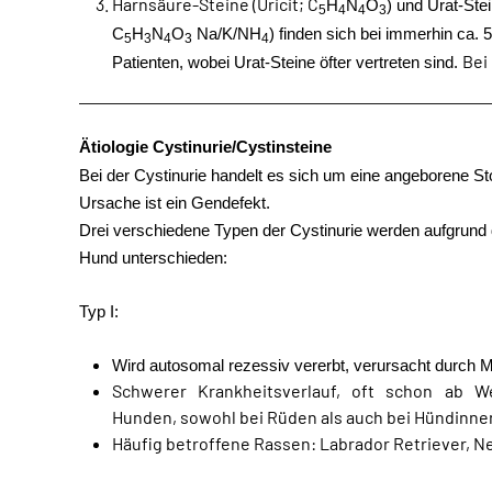
Harnsäure-Steine (Uricit; C
H
N
O
) und Urat-Ste
5
4
4
3
C
H
N
O
Na/K/NH
) finden sich bei immerhin ca. 5
5
3
4
3
4
Bei
Patienten, wobei Urat-Steine öfter vertreten sind.
Ätiologie Cystinurie/Cystinsteine
Bei der Cystinurie handelt es sich um eine angeborene S
Ursache ist ein Gendefekt.
Drei verschiedene Typen der Cystinurie werden aufgrund
Hund unterschieden:
Typ I:
Wird autosomal rezessiv vererbt, verursacht durch
Schwerer Krankheitsverlauf, oft schon ab W
Hunden, sowohl bei Rüden als auch bei Hündinne
Häufig betroffene Rassen: Labrador Retriever, N