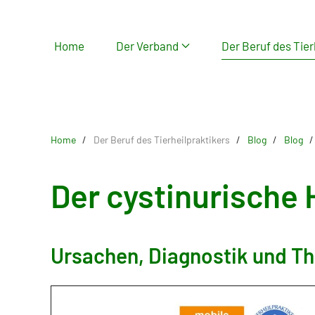
Skip
Home
Der Verband
Der Beruf des Tier
to
main
content
Home
Der Beruf des Tierheilpraktikers
Blog
Blog
Der cystinurische
Ursachen, Diagnostik und T