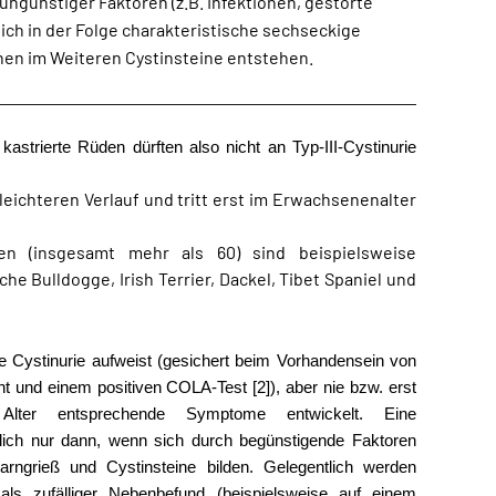
ngünstiger Faktoren (z.B. Infektionen, gestörte
sich in der Folge charakteristische sechseckige
chen im Weiteren Cystinsteine entstehen.
astrierte Rüden dürften also nicht an Typ-III-Cystinurie
leichteren Verlauf und tritt erst im Erwachsenenalter
en (insgesamt mehr als 60) sind beispielsweise
he Bulldogge, Irish Terrier, Dackel, Tibet Spaniel und
ne Cystinurie aufweist (gesichert beim Vorhandensein von
nt und einem positiven COLA-Test [2]), aber nie bzw. erst
n Alter entsprechende Symptome entwickelt. Eine
mlich nur dann, wenn sich durch begünstigende Faktoren
rngrieß und Cystinsteine bilden. Gelegentlich werden
 als zufälliger Nebenbefund (beispielsweise auf einem