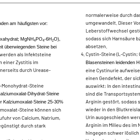
normalerweise durch das 
umgewandelt. Dieser Vor
nden am häufigsten vor:
Leberstoffwechsel gestör
sodass sich Harnsäure bz
exahydrat; MgNH
PO
-6H
O),
4
4
2
absetzen.
eit überwiegenden Steine bei
Cystin-Steine (L-Cystin; 
 werden als Infektsteine
 einer Zystitis im
Blasensteinen leidenden 
inerseits durch Urease-
eine Cystinurie aufweise
einen Gendefekt, der si
t-Monohydrat-Steine
auswirkt: In den intesti
sind die Transportsystem
Kalziumoxalat-Dihydrat-Steine
Arginin gestört, sodass s
er Kalziumoxalat-Steine 25-30%
wieder in den Blutkrei
umoxalat-Steine können sich
Urin ausgeschieden werd
ufuhr von Calcium, Natrium,
Arginin im Milieu des im 
egünstigt durch stark
hingegen schwer löslich 