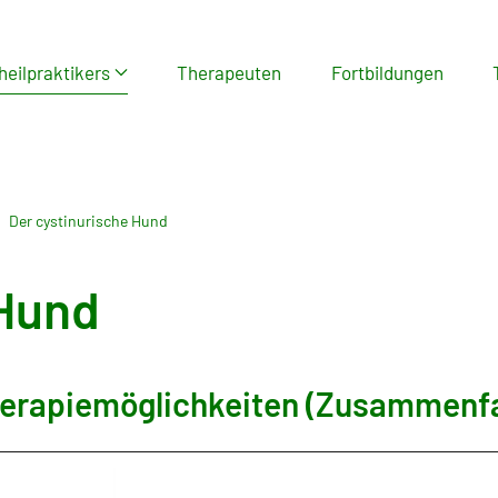
heilpraktikers
Therapeuten
Fortbildungen
Der cystinurische Hund
 Hund
herapiemöglichkeiten
(Zusammenfa