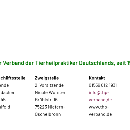
r Verband der Tierheilpraktiker Deutschlands, seit 1
chäftsstelle
Zweigstelle
Kontakt
zende
2. Vorsitzende
01556 012 1931
idacher
Nicole Wurster
info@thp-
 45
Brühlstr. 16
verband.de
lfeld
75223 Niefern-
www.thp-
Öschelbronn
verband.de