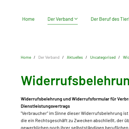
Skip
Home
Der Verband
Der Beruf des Tier
to
main
content
Home
Der Verband
Aktuelles
Uncategorised
Wid
Widerrufsbelehru
Widerrufsbelehrung und Widerrufsformular für Verbra
Dienstleistungsvertrags
"Verbraucher" im Sinne dieser Widerrufsbelehrung ist
die ein Rechtsgeschäft zu Zwecken abschließt, der 
gewerblichen noch ihrer selbstständigen beruflichen