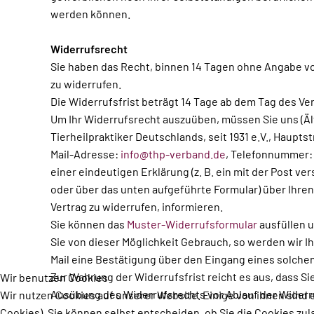
werden können.
Widerrufsrecht
Sie haben das Recht, binnen 14 Tagen ohne Angabe v
zu widerrufen.
Die Widerrufsfrist beträgt 14 Tage ab dem Tag des Ve
Um Ihr Widerrufsrecht auszuüben, müssen Sie uns (Äl
Tierheilpraktiker Deutschlands, seit 1931 e.V., Hauptstr
Mail-Adresse:
info@thp-verband.de
, Telefonnummer: 
einer eindeutigen Erklärung (z. B. ein mit der Post ver
oder über das unten aufgeführte Formular) über Ihren
Vertrag zu widerrufen, informieren.
Sie können das
Muster-Widerrufsformular
ausfüllen 
Sie von dieser Möglichkeit Gebrauch, so werden wir I
Mail eine Bestätigung über den Eingang eines solche
Zur Wahrung der Widerrufsfrist reicht es aus, dass Sie
Wir benutzen Cookies
Ausübung des Widerrufsrechts vor Ablauf der Widerr
Wir nutzen Cookies auf unserer Website. Einige von ihnen sind 
Cookies). Sie können selbst entscheiden, ob Sie die Cookies zul