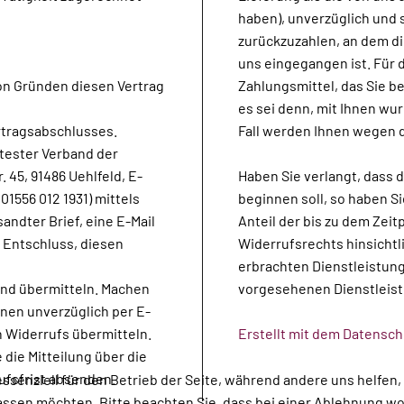
haben), unverzüglich und
zurückzuzahlen, an dem di
uns eingegangen ist. Für
on Gründen diesen Vertrag
Zahlungsmittel, das Sie b
es sei denn, mit Ihnen wu
rtragsabschlusses.
Fall werden Ihnen wegen 
tester Verband der
. 45, 91486 Uehlfeld, E-
Haben Sie verlangt, dass 
01556 012 1931) mittels
beginnen soll, so haben S
sandter Brief, eine E-Mail
Anteil der bis zu dem Zei
 Entschluss, diesen
Widerrufsrechts hinsichtl
erbrachten Dienstleistun
und übermitteln. Machen
vorgesehenen Dienstleist
hnen unverzüglich per E-
n Widerrufs übermitteln.
Erstellt mit dem Datensc
 die Mitteilung über die
ufsfrist absenden.
essenziell für den Betrieb der Seite, während andere uns helfen
assen möchten. Bitte beachten Sie, dass bei einer Ablehnung wom