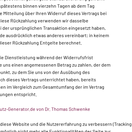
 spätestens binnen vierzehn Tagen ab dem Tag
e Mitteilung über Ihren Widerruf dieses Vertrags bei
 diese Rückzahlung verwenden wir dasselbe
ei der ursprünglichen Transaktion eingesetzt haben,
rde ausdrücklich etwas anderes vereinbart; in keinem
dieser Rückzahlung Entgelte berechnet.
die Dienstleistung während der Widerrufsfrist
ie uns einen angemessenen Betrag zu zahlen, der dem
tpunkt, zu dem Sie uns von der Ausübung des
ich dieses Vertrags unterrichtet haben, bereits
gen im Vergleich zum Gesamtumfang der im Vertrag
ungen entspricht.
hutz-Generator.de von Dr. Thomas Schwenke
, diese Website und die Nutzererfahrung zu verbessern (Tracking
öglich nicht mehr alle Funktionalitäten der Seite zur