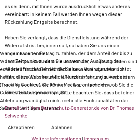
es sei denn, mit Ihnen wurde ausdrücklich etwas anderes
vereinbart; in keinem Fall werden Ihnen wegen dieser
Rückzahlung Entgelte berechnet.
Haben Sie verlangt, dass die Dienstleistung während der
Widerrufsfrist beginnen soll, so haben Sie uns einen
angemessenen Betrag zu zahlen, der dem Anteil der bis zu
Wir benutzen Cookies
dem Zeitpunkt, zu dem Sie uns von der Ausübung des
Wir nutzen Cookies auf unserer Website. Einige von ihnen sind
Widerrufsrechts hinsichtlich dieses Vertrags unterrichtet
essenziell für den Betrieb der Seite, während andere uns
haben, bereits erbrachten Dienstleistungen im Vergleich
helfen, diese Website und die Nutzererfahrung zu verbessern
zum Gesamtumfang der im Vertrag vorgesehenen
(Tracking Cookies). Sie können selbst entscheiden, ob Sie die
Dienstleistungen entspricht.
Cookies zulassen möchten. Bitte beachten Sie, dass bei einer
Ablehnung womöglich nicht mehr alle Funktionalitäten der
Erstellt mit dem Datenschutz-Generator.de von Dr. Thomas
Seite zur Verfügung stehen.
Schwenke
Akzeptieren
Ablehnen
Weitere Informationen
|
Impressum