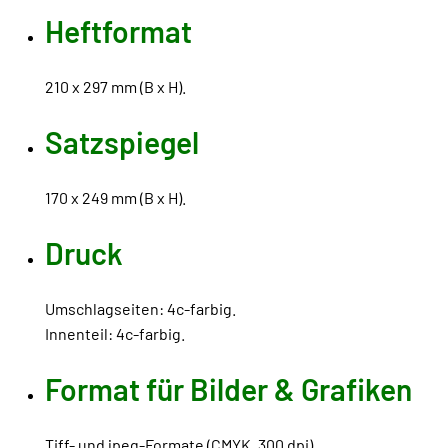
Heftformat
210 x 297 mm (B x H).
Satzspiegel
170 x 249 mm (B x H).
Druck
Umschlagseiten: 4c-farbig.
Innenteil: 4c-farbig.
Format für Bilder & Grafiken
Tiff- und jpeg-Formate (CMYK, 300 dpi).