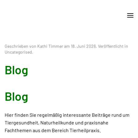
Skip
to
main
content
Geschrieben von Kathi Timmer am
18. Juni 2026
. Veröffentlicht in
Uncategorised
.
Blog
Blog
Hier finden Sie regelmäßig interessante Beiträge rund um
Tiergesundheit, Naturheilkunde und praxisnahe
Fachthemen aus dem Bereich Tierheilpraxis.