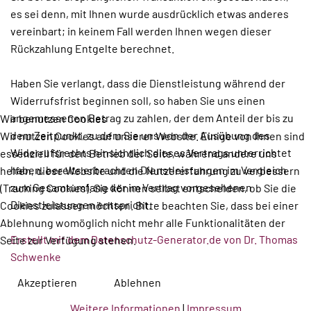
es sei denn, mit Ihnen wurde ausdrücklich etwas anderes
vereinbart; in keinem Fall werden Ihnen wegen dieser
Rückzahlung Entgelte berechnet.
Haben Sie verlangt, dass die Dienstleistung während der
Widerrufsfrist beginnen soll, so haben Sie uns einen
angemessenen Betrag zu zahlen, der dem Anteil der bis zu
Wir benutzen Cookies
dem Zeitpunkt, zu dem Sie uns von der Ausübung des
Wir nutzen Cookies auf unserer Website. Einige von ihnen sind
Widerrufsrechts hinsichtlich dieses Vertrags unterrichtet
essenziell für den Betrieb der Seite, während andere uns
haben, bereits erbrachten Dienstleistungen im Vergleich
helfen, diese Website und die Nutzererfahrung zu verbessern
zum Gesamtumfang der im Vertrag vorgesehenen
(Tracking Cookies). Sie können selbst entscheiden, ob Sie die
Dienstleistungen entspricht.
Cookies zulassen möchten. Bitte beachten Sie, dass bei einer
Ablehnung womöglich nicht mehr alle Funktionalitäten der
Erstellt mit dem Datenschutz-Generator.de von Dr. Thomas
Seite zur Verfügung stehen.
Schwenke
Akzeptieren
Ablehnen
Weitere Informationen
|
Impressum