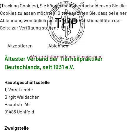
(Tracking Cookies). Sie können selbst entscheiden, ob Sie die
Cookies zulassen möchten. Bitte beachten Sie, dass bei einer
Ablehnung womöglich nicht mehr alle Funktionalitäten der
Seite zur Verfügung stehen.
Akzeptieren
Ablehnen
Weitere Informationen
|
Impressum
Ältester Verband der Tierheilpraktiker
Deutschlands, seit 1931 e.V.
Hauptgeschäftsstelle
1. Vorsitzende
Birgit Weidacher
Hauptstr. 45
91486 Uehlfeld
Zweigstelle