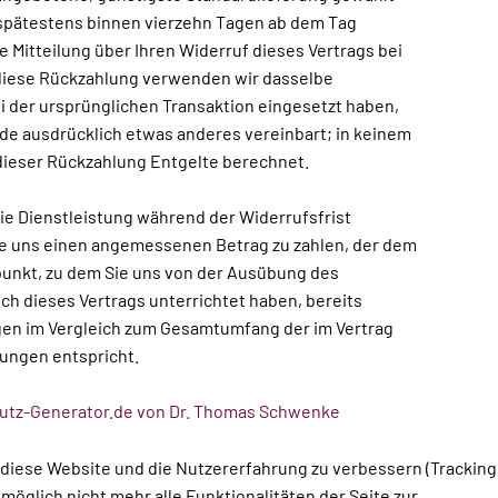
 spätestens binnen vierzehn Tagen ab dem Tag
e Mitteilung über Ihren Widerruf dieses Vertrags bei
 diese Rückzahlung verwenden wir dasselbe
ei der ursprünglichen Transaktion eingesetzt haben,
rde ausdrücklich etwas anderes vereinbart; in keinem
dieser Rückzahlung Entgelte berechnet.
die Dienstleistung während der Widerrufsfrist
ie uns einen angemessenen Betrag zu zahlen, der dem
tpunkt, zu dem Sie uns von der Ausübung des
ich dieses Vertrags unterrichtet haben, bereits
gen im Vergleich zum Gesamtumfang der im Vertrag
ungen entspricht.
hutz-Generator.de von Dr. Thomas Schwenke
, diese Website und die Nutzererfahrung zu verbessern (Tracking
öglich nicht mehr alle Funktionalitäten der Seite zur