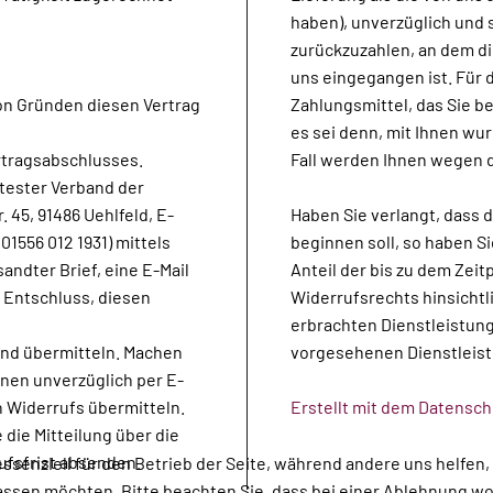
haben), unverzüglich und
zurückzuzahlen, an dem di
uns eingegangen ist. Für
on Gründen diesen Vertrag
Zahlungsmittel, das Sie b
es sei denn, mit Ihnen wu
rtragsabschlusses.
Fall werden Ihnen wegen 
tester Verband der
. 45, 91486 Uehlfeld, E-
Haben Sie verlangt, dass 
01556 012 1931) mittels
beginnen soll, so haben S
sandter Brief, eine E-Mail
Anteil der bis zu dem Zei
 Entschluss, diesen
Widerrufsrechts hinsichtl
erbrachten Dienstleistun
und übermitteln. Machen
vorgesehenen Dienstleist
hnen unverzüglich per E-
n Widerrufs übermitteln.
Erstellt mit dem Datensc
 die Mitteilung über die
ufsfrist absenden.
essenziell für den Betrieb der Seite, während andere uns helfen
assen möchten. Bitte beachten Sie, dass bei einer Ablehnung wom