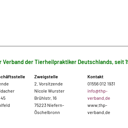
r Verband der Tierheilpraktiker Deutschlands, seit 1
chäftsstelle
Zweigstelle
Kontakt
zende
2. Vorsitzende
01556 012 1931
idacher
Nicole Wurster
info@thp-
 45
Brühlstr. 16
verband.de
lfeld
75223 Niefern-
www.thp-
Öschelbronn
verband.de