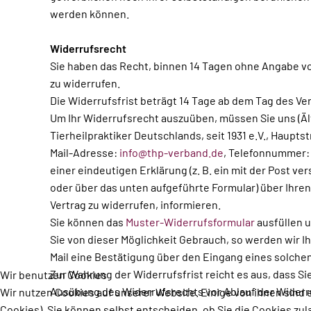
werden können.
Widerrufsrecht
Sie haben das Recht, binnen 14 Tagen ohne Angabe v
zu widerrufen.
Die Widerrufsfrist beträgt 14 Tage ab dem Tag des Ve
Um Ihr Widerrufsrecht auszuüben, müssen Sie uns (Äl
Tierheilpraktiker Deutschlands, seit 1931 e.V., Hauptstr
Mail-Adresse:
info@thp-verband.de
, Telefonnummer: 
einer eindeutigen Erklärung (z. B. ein mit der Post ver
oder über das unten aufgeführte Formular) über Ihren
Vertrag zu widerrufen, informieren.
Sie können das
Muster-Widerrufsformular
ausfüllen 
Sie von dieser Möglichkeit Gebrauch, so werden wir I
Mail eine Bestätigung über den Eingang eines solche
Zur Wahrung der Widerrufsfrist reicht es aus, dass Sie
Wir benutzen Cookies
Ausübung des Widerrufsrechts vor Ablauf der Widerr
Wir nutzen Cookies auf unserer Website. Einige von ihnen sind 
Cookies). Sie können selbst entscheiden, ob Sie die Cookies zul