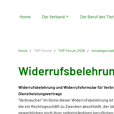
Skip
Home
Der Verband
Der Beruf des Tier
to
main
content
Home
THP-Forum
THP-Forum 2026
Uncategorised
Widerrufsbelehru
Widerrufsbelehrung und Widerrufsformular für Verbra
Dienstleistungsvertrags
"Verbraucher" im Sinne dieser Widerrufsbelehrung ist
die ein Rechtsgeschäft zu Zwecken abschließt, der 
gewerblichen noch ihrer selbstständigen beruflichen