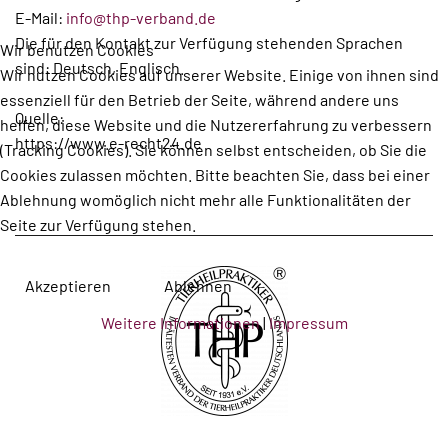
E-Mail:
info@thp-verband.de
Die für den Kontakt zur Verfügung stehenden Sprachen
Wir benutzen Cookies
sind: Deutsch, Englisch.
Wir nutzen Cookies auf unserer Website. Einige von ihnen sind
essenziell für den Betrieb der Seite, während andere uns
Quelle:
helfen, diese Website und die Nutzererfahrung zu verbessern
https://www.e-recht24.de
(Tracking Cookies). Sie können selbst entscheiden, ob Sie die
Cookies zulassen möchten. Bitte beachten Sie, dass bei einer
Ablehnung womöglich nicht mehr alle Funktionalitäten der
Seite zur Verfügung stehen.
Akzeptieren
Ablehnen
Weitere Informationen
|
Impressum