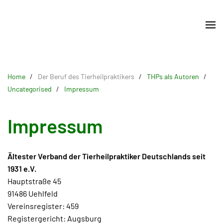
Skip
to
main
content
Home
Der Beruf des Tierheilpraktikers
THPs als Autoren
Uncategorised
Impressum
Impressum
Ältester Verband der Tierheilpraktiker Deutschlands seit
1931 e.V.
Hauptstraße 45
91486 Uehlfeld
Vereinsregister: 459
Registergericht: Augsburg