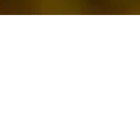
Für Mitglieder
Fachkundige Beratung
Neuigkeiten aus Politik und der Verbandsarbeit
Fortbildungskalender
Geschützter Bereich mit vielen Infos, Community,
Downloads und Videos
Zuschüsse zu Kleidung und Werbematerialien