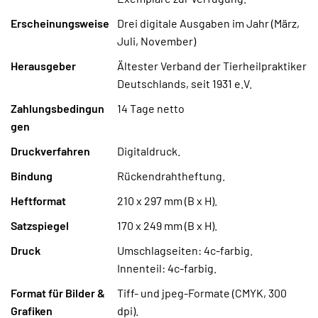
Erscheinungsweise
Drei digitale Ausgaben im Jahr (März,
Juli, November)
Herausgeber
Ältester Verband der Tierheilpraktiker
Deutschlands, seit 1931 e.V.
Zahlungsbedingun
14 Tage netto
gen
Druckverfahren
Digitaldruck.
Bindung
Rückendrahtheftung.
Heftformat
210 x 297 mm (B x H).
Satzspiegel
170 x 249 mm (B x H).
Druck
Umschlagseiten: 4c-farbig.
Innenteil: 4c-farbig.
Format für Bilder &
Tiff- und jpeg-Formate (CMYK, 300
Grafiken
dpi).