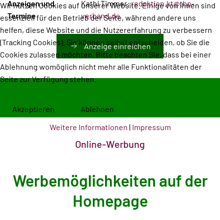
Anzeigen und
Kathi Timmer:
redaktion.kt@thp-
Wir nutzen Cookies auf unserer Website. Einige von ihnen sind
Termine
verband.de
essenziell für den Betrieb der Seite, während andere uns
helfen, diese Website und die Nutzererfahrung zu verbessern
(Tracking Cookies). Sie können selbst entscheiden, ob Sie die
Anzeige einreichen
Cookies zulassen möchten. Bitte beachten Sie, dass bei einer
Ablehnung womöglich nicht mehr alle Funktionalitäten der
Seite zur Verfügung stehen.
Akzeptieren
Ablehnen
Weitere Informationen
|
Impressum
Online-Werbung
Werbemöglichkeiten auf der
Homepage