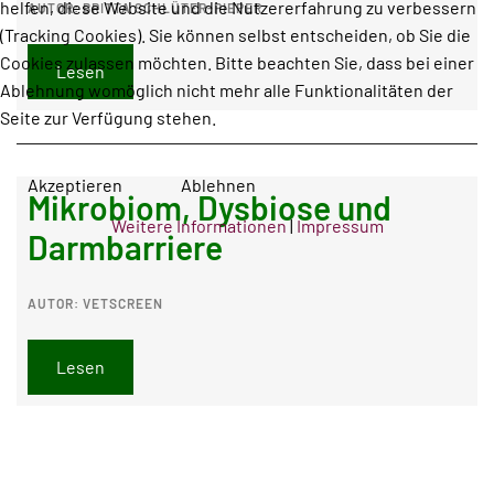
helfen, diese Website und die Nutzererfahrung zu verbessern
AUTOR: BRITTA SCHLÜTER-PIEPER
(Tracking Cookies). Sie können selbst entscheiden, ob Sie die
Cookies zulassen möchten. Bitte beachten Sie, dass bei einer
Lesen
Ablehnung womöglich nicht mehr alle Funktionalitäten der
Seite zur Verfügung stehen.
Akzeptieren
Ablehnen
Mikrobiom, Dysbiose und
Weitere Informationen
|
Impressum
Darmbarriere
AUTOR: VETSCREEN
Lesen