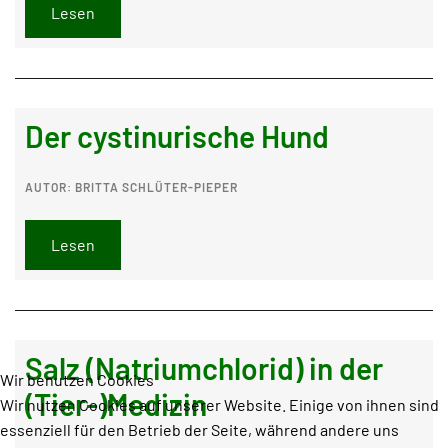
Lesen
Der cystinurische Hund
AUTOR: BRITTA SCHLÜTER-PIEPER
Lesen
Salz (Natriumchlorid) in der
Wir benutzen Cookies
(Tier-)Medizin
Wir nutzen Cookies auf unserer Website. Einige von ihnen sind
essenziell für den Betrieb der Seite, während andere uns