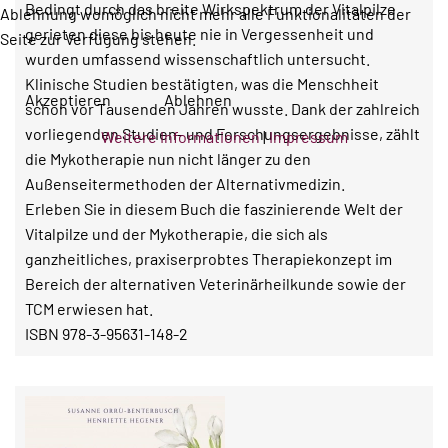
Bedingt durch das breite Wirkspektrum der Vitalpilze
Ablehnung womöglich nicht mehr alle Funktionalitäten der
gerieten diese bis heute nie in Vergessenheit und
Seite zur Verfügung stehen.
wurden umfassend wissenschaftlich untersucht.
Klinische Studien bestätigten, was die Menschheit
Akzeptieren
Ablehnen
schon vor Tausenden Jahren wusste. Dank der zahlreich
vorliegenden Studien- und Forschungsergebnisse, zählt
Weitere Informationen
|
Impressum
die Mykotherapie nun nicht länger zu den
Außenseitermethoden der Alternativmedizin.
Erleben Sie in diesem Buch die faszinierende Welt der
Vitalpilze und der Mykotherapie, die sich als
ganzheitliches, praxiserprobtes Therapiekonzept im
Bereich der alternativen Veterinärheilkunde sowie der
TCM erwiesen hat.
ISBN 978-3-95631-148-2