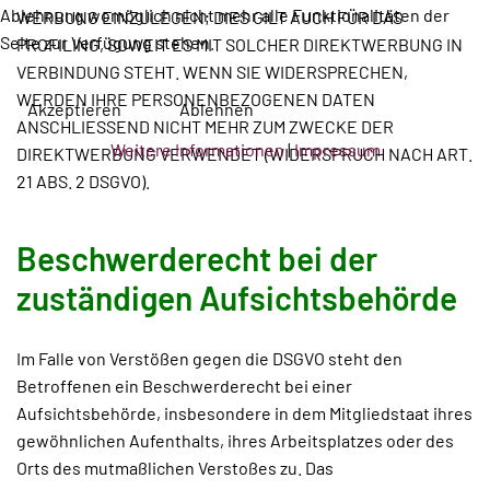
Ablehnung womöglich nicht mehr alle Funktionalitäten der
WERBUNG EINZULEGEN; DIES GILT AUCH FÜR DAS
Seite zur Verfügung stehen.
PROFILING, SOWEIT ES MIT SOLCHER DIREKTWERBUNG IN
VERBINDUNG STEHT. WENN SIE WIDERSPRECHEN,
WERDEN IHRE PERSONENBEZOGENEN DATEN
Akzeptieren
Ablehnen
ANSCHLIESSEND NICHT MEHR ZUM ZWECKE DER
Weitere Informationen
|
Impressum
DIREKTWERBUNG VERWENDET (WIDERSPRUCH NACH ART.
21 ABS. 2 DSGVO).
Beschwerde­recht bei der
zuständigen Aufsichts­behörde
Im Falle von Verstößen gegen die DSGVO steht den
Betroffenen ein Beschwerderecht bei einer
Aufsichtsbehörde, insbesondere in dem Mitgliedstaat ihres
gewöhnlichen Aufenthalts, ihres Arbeitsplatzes oder des
Orts des mutmaßlichen Verstoßes zu. Das