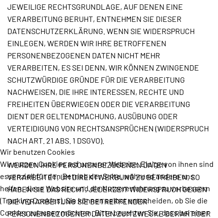
JEWEILIGE RECHTSGRUNDLAGE, AUF DENEN EINE
VERARBEITUNG BERUHT, ENTNEHMEN SIE DIESER
DATENSCHUTZERKLÄRUNG. WENN SIE WIDERSPRUCH
EINLEGEN, WERDEN WIR IHRE BETROFFENEN
PERSONENBEZOGENEN DATEN NICHT MEHR
VERARBEITEN, ES SEI DENN, WIR KÖNNEN ZWINGENDE
SCHUTZWÜRDIGE GRÜNDE FÜR DIE VERARBEITUNG
NACHWEISEN, DIE IHRE INTERESSEN, RECHTE UND
FREIHEITEN ÜBERWIEGEN ODER DIE VERARBEITUNG
DIENT DER GELTENDMACHUNG, AUSÜBUNG ODER
VERTEIDIGUNG VON RECHTSANSPRÜCHEN (WIDERSPRUCH
NACH ART. 21 ABS. 1 DSGVO).
Wir benutzen Cookies
Wir nutzen Cookies auf unserer Website. Einige von ihnen sind
WERDEN IHRE PERSONENBEZOGENEN DATEN
essenziell für den Betrieb der Seite, während andere uns
VERARBEITET, UM DIREKTWERBUNG ZU BETREIBEN, SO
helfen, diese Website und die Nutzererfahrung zu verbessern
HABEN SIE DAS RECHT, JEDERZEIT WIDERSPRUCH GEGEN
(Tracking Cookies). Sie können selbst entscheiden, ob Sie die
DIE VERARBEITUNG SIE BETREFFENDER
Cookies zulassen möchten. Bitte beachten Sie, dass bei einer
PERSONENBEZOGENER DATEN ZUM ZWECKE DERARTIGER