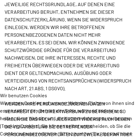
JEWEILIGE RECHTSGRUNDLAGE, AUF DENEN EINE
VERARBEITUNG BERUHT, ENTNEHMEN SIE DIESER
DATENSCHUTZERKLÄRUNG. WENN SIE WIDERSPRUCH
EINLEGEN, WERDEN WIR IHRE BETROFFENEN
PERSONENBEZOGENEN DATEN NICHT MEHR
VERARBEITEN, ES SEI DENN, WIR KÖNNEN ZWINGENDE
SCHUTZWÜRDIGE GRÜNDE FÜR DIE VERARBEITUNG
NACHWEISEN, DIE IHRE INTERESSEN, RECHTE UND
FREIHEITEN ÜBERWIEGEN ODER DIE VERARBEITUNG
DIENT DER GELTENDMACHUNG, AUSÜBUNG ODER
VERTEIDIGUNG VON RECHTSANSPRÜCHEN (WIDERSPRUCH
NACH ART. 21 ABS. 1 DSGVO).
Wir benutzen Cookies
Wir nutzen Cookies auf unserer Website. Einige von ihnen sind
WERDEN IHRE PERSONENBEZOGENEN DATEN
essenziell für den Betrieb der Seite, während andere uns
VERARBEITET, UM DIREKTWERBUNG ZU BETREIBEN, SO
helfen, diese Website und die Nutzererfahrung zu verbessern
HABEN SIE DAS RECHT, JEDERZEIT WIDERSPRUCH GEGEN
(Tracking Cookies). Sie können selbst entscheiden, ob Sie die
DIE VERARBEITUNG SIE BETREFFENDER
Cookies zulassen möchten. Bitte beachten Sie, dass bei einer
PERSONENBEZOGENER DATEN ZUM ZWECKE DERARTIGER