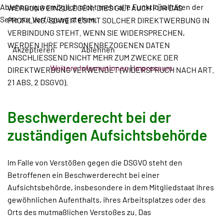
Ablehnung womöglich nicht mehr alle Funktionalitäten der
WERBUNG EINZULEGEN; DIES GILT AUCH FÜR DAS
Seite zur Verfügung stehen.
PROFILING, SOWEIT ES MIT SOLCHER DIREKTWERBUNG IN
VERBINDUNG STEHT. WENN SIE WIDERSPRECHEN,
WERDEN IHRE PERSONENBEZOGENEN DATEN
Akzeptieren
Ablehnen
ANSCHLIESSEND NICHT MEHR ZUM ZWECKE DER
Weitere Informationen
|
Impressum
DIREKTWERBUNG VERWENDET (WIDERSPRUCH NACH ART.
21 ABS. 2 DSGVO).
Beschwerde­recht bei der
zuständigen Aufsichts­behörde
Im Falle von Verstößen gegen die DSGVO steht den
Betroffenen ein Beschwerderecht bei einer
Aufsichtsbehörde, insbesondere in dem Mitgliedstaat ihres
gewöhnlichen Aufenthalts, ihres Arbeitsplatzes oder des
Orts des mutmaßlichen Verstoßes zu. Das