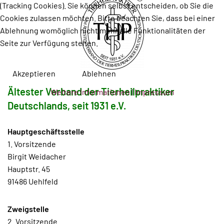
(Tracking Cookies). Sie können selbst entscheiden, ob Sie die
Cookies zulassen möchten. Bitte beachten Sie, dass bei einer
Ablehnung womöglich nicht mehr alle Funktionalitäten der
Seite zur Verfügung stehen.
Akzeptieren
Ablehnen
Ältester Verband der Tierheilpraktiker
Weitere Informationen
|
Impressum
Deutschlands, seit 1931 e.V.
Hauptgeschäftsstelle
1. Vorsitzende
Birgit Weidacher
Hauptstr. 45
91486 Uehlfeld
Zweigstelle
2. Vorsitzende