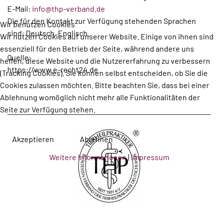
E-Mail:
info@thp-verband.de
Die für den Kontakt zur Verfügung stehenden Sprachen
Wir benutzen Cookies
sind: Deutsch, Englisch.
Wir nutzen Cookies auf unserer Website. Einige von ihnen sind
essenziell für den Betrieb der Seite, während andere uns
Quelle:
helfen, diese Website und die Nutzererfahrung zu verbessern
https://www.e-recht24.de
(Tracking Cookies). Sie können selbst entscheiden, ob Sie die
Cookies zulassen möchten. Bitte beachten Sie, dass bei einer
Ablehnung womöglich nicht mehr alle Funktionalitäten der
Seite zur Verfügung stehen.
Akzeptieren
Ablehnen
Weitere Informationen
|
Impressum