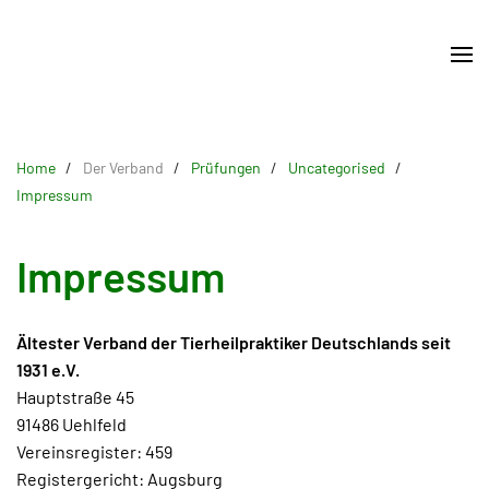
Skip
to
main
content
Home
Der Verband
Prüfungen
Uncategorised
Impressum
Impressum
Ältester Verband der Tierheilpraktiker Deutschlands seit
1931 e.V.
Hauptstraße 45
91486 Uehlfeld
Vereinsregister: 459
Registergericht: Augsburg