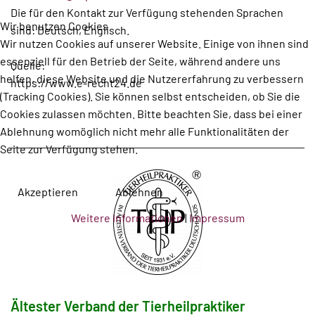
Die für den Kontakt zur Verfügung stehenden Sprachen
Wir benutzen Cookies
sind: Deutsch, Englisch.
Wir nutzen Cookies auf unserer Website. Einige von ihnen sind
essenziell für den Betrieb der Seite, während andere uns
Quelle:
helfen, diese Website und die Nutzererfahrung zu verbessern
https://www.e-recht24.de
(Tracking Cookies). Sie können selbst entscheiden, ob Sie die
Cookies zulassen möchten. Bitte beachten Sie, dass bei einer
Ablehnung womöglich nicht mehr alle Funktionalitäten der
Seite zur Verfügung stehen.
Akzeptieren
Ablehnen
Weitere Informationen
|
Impressum
Ältester Verband der Tierheilpraktiker