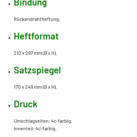
Bindung
Rückendrahtheftung.
Heftformat
210 x 297 mm (B x H).
Satzspiegel
170 x 249 mm (B x H).
Druck
Umschlagseiten: 4c-farbig.
Innenteil: 4c-farbig.