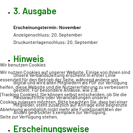
3. Ausgabe
Erscheinungstermin: November
Anzeigenschluss: 20. September
Druckunterlagenschluss: 20. September
Hinweis
Wir benutzen Cookies
Wir nutzen Cookies auf unserer Website. Einige von ihnen sind
Unsere Verbandszeitung erscheint in erster Linie
essenziell für den Betrieb der Seite, während andere uns
digital und wird allen Mitgliedern als PDF zur Verfügung
helfen, diese Website und die Nutzererfahrung zu verbessern
gestellt. Für besondere Anlässe, wie z. B.
(Tracking Cookies). Sie können selbst entscheiden, ob Sie die
Messeauftritte oder Veranstaltungen unserer
Cookies zulassen möchten. Bitte beachten Sie, dass bei einer
Mitglieder, steht zusätzlich auf Anfrage eine begrenzte
Ablehnung womöglich nicht mehr alle Funktionalitäten der
Anzahl gedruckter Exemplare zur Verfügung.
Seite zur Verfügung stehen.
Erscheinungsweise